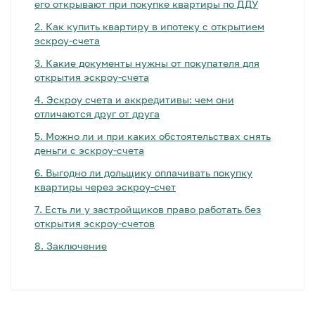
его открывают при покупке квартиры по ДДУ
2.
Как купить квартиру в ипотеку с открытием
эскроу-счета
3.
Какие документы нужны от покупателя для
открытия эскроу-счета
4.
Эскроу счета и аккредитивы: чем они
отличаются друг от друга
5.
Можно ли и при каких обстоятельствах снять
деньги с эскроу-счета
6.
Выгодно ли дольщику оплачивать покупку
квартиры через эскроу-счет
7.
Есть ли у застройщиков право работать без
открытия эскроу-счетов
8.
Заключение