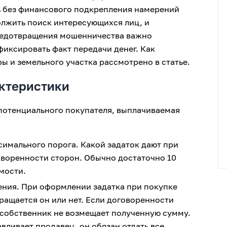
ь без финансового подкрепления намерений
лжить поиск интересующихся лиц, и
предотвращения мошенничества важно
иксировать факт передачи денег. Как
ы и земельного участка рассмотрено в статье.
ктеристики
 потенциального покупателя, выплачиваемая
имального порога. Какой задаток дают при
оворенности сторон. Обычно достаточно 10
мости.
ния. При оформлении задатка при покупке
ращается он или нет. Если договоренности
 собственник не возмещает полученную сумму.
авливает продавец, он обязан отдать все