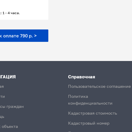
: 1 - 4 часа.
 оплате 790 р. >
ИГАЦИЯ
Справочная
ая
Пользовательское соглашение
ти
Политика
конфиденциальности
сы граждан
Кадастровая стоимость
щь
Кадастровый номер
 объекта