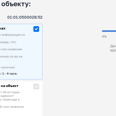
 объекту:
01:01:0500028:52
ках
я информация из
0%
ощадь, тип,
Дан
) или название
адр
номер св-ва на
 наличии)
: 1 - 4 часа.
 на объект
т об истории
содержит
у перехода и
8) или название