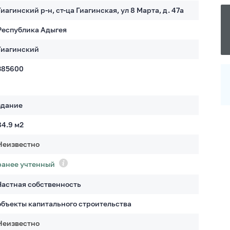
Гиагинский р-н, ст-ца Гиагинская, ул 8 Марта, д. 47а
Республика Адыгея
Гиагинский
385600
здание
84.9
м2
Неизвестно
ранее учтенный
Частная собственность
объекты капитального строительства
Неизвестно