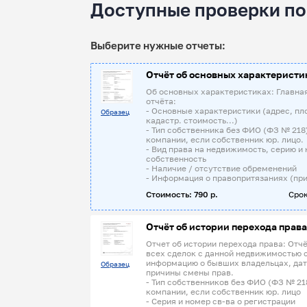
Доступные проверки по
Выберите нужные отчеты:
Отчёт об основных характеристи
Об основных характеристиках: Главна
отчёта:
- Основные характеристики (адрес, пл
Образец
кадастр. стоимость...)
- Тип собственника без ФИО (ФЗ № 218
компании, если собственник юр. лицо.
- Вид права на недвижимость, серию и 
собственность
- Наличие / отсутствие обременений
- Информация о правопритязаниях (при
Стоимость: 790 р.
Срок
Отчёт об истории перехода права
Отчет об истории перехода права: Отчё
всех сделок с данной недвижимостью 
информацию о бывших владельцах, дат
Образец
причины смены прав.
- Тип собственников без ФИО (ФЗ № 21
компании, если собственник юр. лицо
- Серия и номер св-ва о регистрации