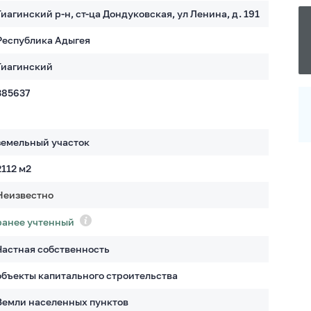
Гиагинский р-н, ст-ца Дондуковская, ул Ленина, д. 191
Республика Адыгея
Гиагинский
385637
земельный участок
2112
м2
Неизвестно
ранее учтенный
Частная собственность
объекты капитального строительства
Земли населенных пунктов