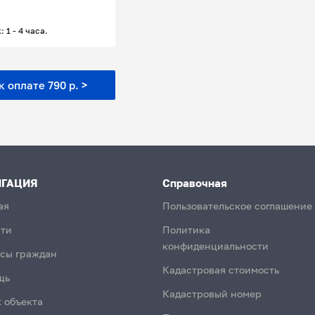
: 1 - 4 часа.
 оплате 790 р. >
ИГАЦИЯ
Справочная
ая
Пользовательское соглашение
ти
Политика
конфиденциальности
сы граждан
Кадастровая стоимость
щь
Кадастровый номер
 объекта