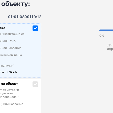
 объекту:
01:01:0800119:12
ках
я информация из
0%
ощадь, тип,
Дан
) или название
адр
номер св-ва на
 наличии)
: 1 - 4 часа.
 на объект
т об истории
содержит
у перехода и
8) или название