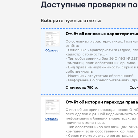
Доступные проверки по
Выберите нужные отчеты:
Отчёт об основных характеристи
Об основных характеристиках: Главна
отчёта:
- Основные характеристики (адрес, пл
Образец
кадастр. стоимость...)
- Тип собственника без ФИО (ФЗ № 218
компании, если собственник юр. лицо.
- Вид права на недвижимость, серию и 
собственность
- Наличие / отсутствие обременений
- Информация о правопритязаниях (при
Стоимость: 790 р.
Срок
Отчёт об истории перехода права
Отчет об истории перехода права: Отчё
всех сделок с данной недвижимостью 
информацию о бывших владельцах, дат
Образец
причины смены прав.
- Тип собственников без ФИО (ФЗ № 21
компании, если собственник юр. лицо
- Серия и номер св-ва о регистрации