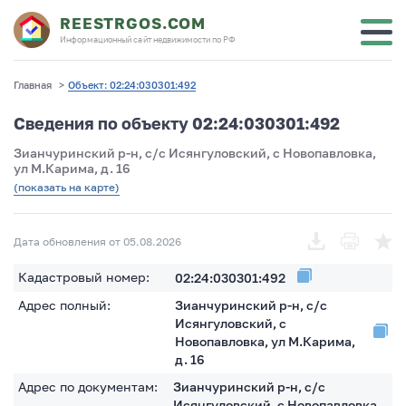
REESTRGOS.COM
Информационный сайт недвижимости по РФ
Главная
>
Объект: 02:24:030301:492
Сведения по объекту 02:24:030301:492
Зианчуринский р-н, с/с Исянгуловский, с Новопавловка,
ул М.Карима, д. 16
(показать на карте)
Дата обновления от 05.08.2026
Кадастровый номер:
02:24:030301:492
Адрес полный:
Зианчуринский р-н, с/с
Исянгуловский, с
Новопавловка, ул М.Карима,
д. 16
Адрес по документам:
Зианчуринский р-н, с/с
Исянгуловский, с Новопавловка,