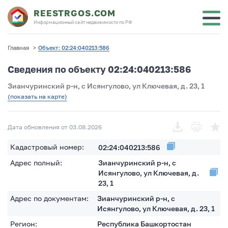
REESTRGOS.COM
Информационный сайт недвижимости по РФ
Главная
>
Объект: 02:24:040213:586
Сведения по объекту 02:24:040213:586
Зианчуринский р-н, с Исянгулово, ул Ключевая, д. 23, 1
(показать на карте)
Дата обновления от 03.08.2026
Кадастровый номер:
02:24:040213:586
Адрес полный:
Зианчуринский р-н, с
Исянгулово, ул Ключевая, д.
23, 1
Адрес по документам:
Зианчуринский р-н, с
Исянгулово, ул Ключевая, д. 23, 1
Регион:
Республика Башкортостан