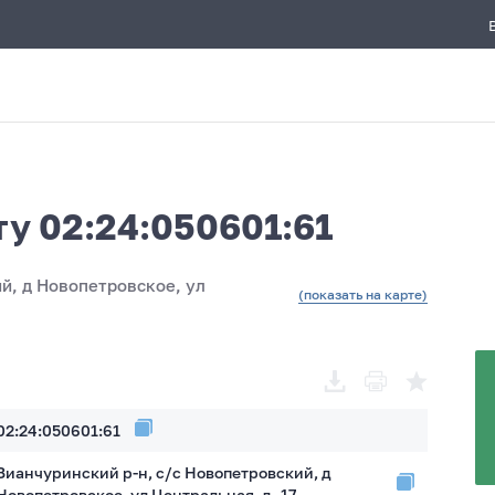
ту 02:24:050601:61
й, д Новопетровское, ул
(показать на карте)
02:24:050601:61
Зианчуринский р-н, с/с Новопетровский, д
Новопетровское, ул Центральная, д. 17