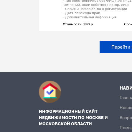
- Тип собственников без ФИО (ФЗ № 21
компании, если собственник юр. лицо
- Серия и номер св-ва о регистрации
- Дата перехода прав
- Дополнительная информация
Стоимость: 990 р.
Срок
Перейти к
НАВ
Главн
Новос
ИНФОРМАЦИОННЫЙ САЙТ
НЕДВИЖИМОСТИ ПО МОСКВЕ И
Вопро
МОСКОВСКОЙ ОБЛАСТИ
Помо