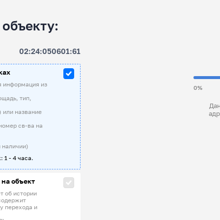
 объекту:
02:24:050601:61
ках
я информация из
0%
ощадь, тип,
Дан
) или название
адр
номер св-ва на
 наличии)
: 1 - 4 часа.
 на объект
т об истории
содержит
у перехода и