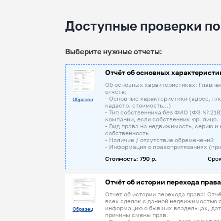
Доступные проверки по
Выберите нужные отчеты:
Отчёт об основных характеристи
Об основных характеристиках: Главна
отчёта:
- Основные характеристики (адрес, пл
Образец
кадастр. стоимость...)
- Тип собственника без ФИО (ФЗ № 218
компании, если собственник юр. лицо.
- Вид права на недвижимость, серию и 
собственность
- Наличие / отсутствие обременений
- Информация о правопритязаниях (при
Стоимость: 790 р.
Срок
Отчёт об истории перехода права
Отчет об истории перехода права: Отчё
всех сделок с данной недвижимостью 
информацию о бывших владельцах, дат
Образец
причины смены прав.