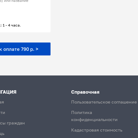
8) или название
: 1 - 4 часа.
 оплате 790 р. >
ИГАЦИЯ
Справочная
ая
Пользовательское соглашение
ти
Политика
конфиденциальности
сы граждан
Кадастровая стоимость
щь