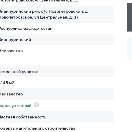
Зианчуринский р-н, с/с Новопетровский, д
Новопетровское, ул Центральная, д. 17
Республика Башкортостан
Зианчуринский
Неизвестно
земельный участок
4145
м2
Неизвестно
ранее учтенный
Частная собственность
объекты капитального строительства