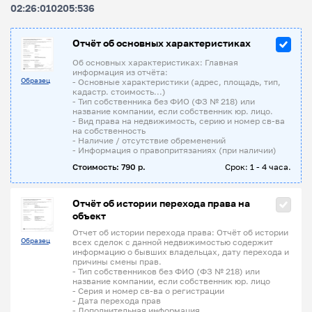
02:26:010205:536
Отчёт об основных характеристиках
Об основных характеристиках: Главная
информация из отчёта:
Образец
- Основные характеристики (адрес, площадь, тип,
кадастр. стоимость...)
- Тип собственника без ФИО (ФЗ № 218) или
название компании, если собственник юр. лицо.
- Вид права на недвижимость, серию и номер св-ва
на собственность
- Наличие / отсутствие обременений
- Информация о правопритязаниях (при наличии)
Стоимость: 790 р.
Срок: 1 - 4 часа.
Отчёт об истории перехода права на
объект
Отчет об истории перехода права: Отчёт об истории
Образец
всех сделок с данной недвижимостью содержит
информацию о бывших владельцах, дату перехода и
причины смены прав.
- Тип собственников без ФИО (ФЗ № 218) или
название компании, если собственник юр. лицо
- Серия и номер св-ва о регистрации
- Дата перехода прав
- Дополнительная информация