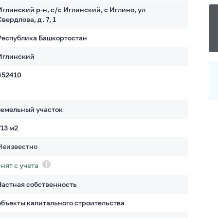
Иглинский р-н, с/с Иглинский, с Иглино, ул
Свердлова, д. 7, 1
Республика Башкортостан
Иглинский
452410
земельный участок
713
м2
Неизвестно
снят с учета
Частная собственность
объекты капитального строительства