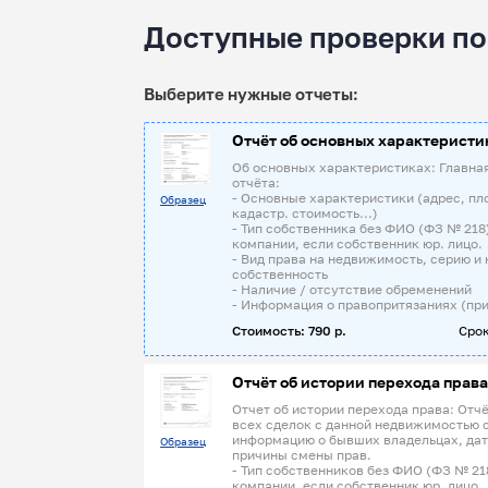
Доступные проверки по
Выберите нужные отчеты:
Отчёт об основных характеристи
Об основных характеристиках: Главна
отчёта:
- Основные характеристики (адрес, пл
Образец
кадастр. стоимость...)
- Тип собственника без ФИО (ФЗ № 218
компании, если собственник юр. лицо.
- Вид права на недвижимость, серию и 
собственность
- Наличие / отсутствие обременений
- Информация о правопритязаниях (при
Стоимость: 790 р.
Срок
Отчёт об истории перехода права
Отчет об истории перехода права: Отчё
всех сделок с данной недвижимостью 
информацию о бывших владельцах, дат
Образец
причины смены прав.
- Тип собственников без ФИО (ФЗ № 21
компании, если собственник юр. лицо