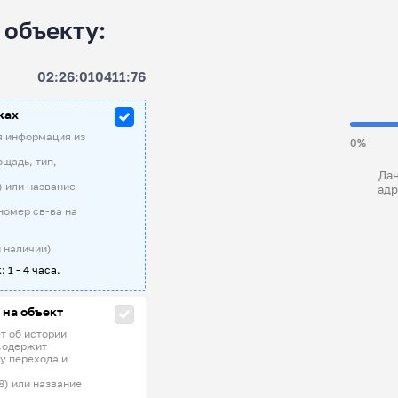
 объекту:
02:26:010411:76
ках
я информация из
0%
ощадь, тип,
Дан
) или название
адр
номер св-ва на
 наличии)
: 1 - 4 часа.
 на объект
т об истории
содержит
у перехода и
8) или название