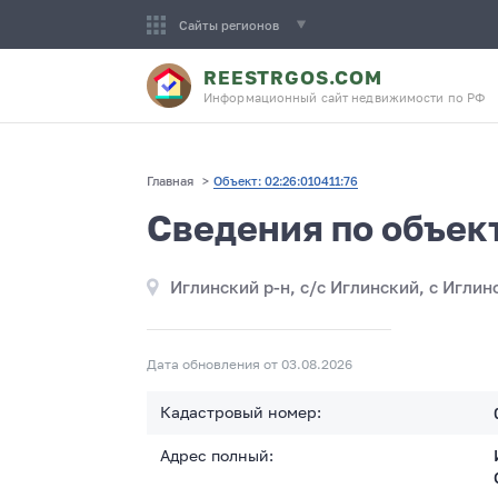
Сайты регионов
REESTRGOS.COM
Информационный сайт недвижимости по РФ
Главная
>
Объект: 02:26:010411:76
Сведения по объект
Иглинский р-н, с/с Иглинский, с Иглино
Дата обновления от 03.08.2026
Кадастровый номер:
Адрес полный: