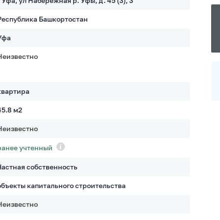
г Уфа, ул Набережная р. Уфы, д. 45 (3), 3
Республика Башкортостан
Уфа
Неизвестно
квартира
45.8
м2
Неизвестно
ранее учтенный
Частная собственность
объекты капитального строительства
Неизвестно