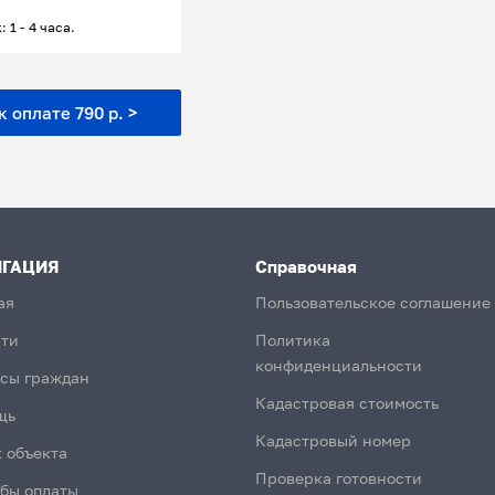
: 1 - 4 часа.
 оплате 790 р. >
ИГАЦИЯ
Справочная
ая
Пользовательское соглашение
ти
Политика
конфиденциальности
сы граждан
Кадастровая стоимость
щь
Кадастровый номер
 объекта
Проверка готовности
бы оплаты