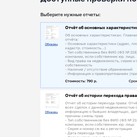
Выберите нужные отчеты:
Отчёт об основных характеристи
Об основных характеристиках: Главна
отчёта:
- Основные характеристики (адрес, пл
Образец
кадастр. стоимость...)
- Тип собственника без ФИО (ФЗ № 218
компании, если собственник юр. лицо.
- Вид права на недвижимость, серию и 
собственность
- Наличие / отсутствие обременений
- Информация о правопритязаниях (при
Стоимость: 790 р.
Срок
Отчёт об истории перехода права
Отчет об истории перехода права: Отчё
всех сделок с данной недвижимостью 
информацию о бывших владельцах, дат
Образец
причины смены прав.
- Тип собственников без ФИО (ФЗ № 21
компании, если собственник юр. лицо
- Серия и номер св-ва о регистрации
- Дата перехода прав