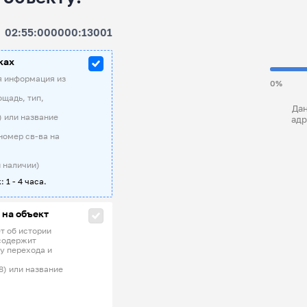
02:55:000000:13001
ках
я информация из
0%
ощадь, тип,
Дан
) или название
адр
номер св-ва на
 наличии)
: 1 - 4 часа.
 на объект
т об истории
содержит
у перехода и
8) или название