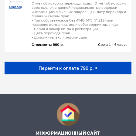
Отчет об истории перехода права: Отчёт об истории
Образец
всех сделок с данной недвижимостью содержит
информацию о бывших владельцах, дату перехода и
причины смены прав.
- Тип собственников без ФИО (ФЗ № 218) или
название компании, если собственник юр. лицо
- Серия и номер св-ва о регистрации
- Дата перехода прав
- Дополнительная информация
Стоимость: 990 р.
Срок: 1 - 4 часа.
Перейти к оплате 790 р. >
ИНФОРМАЦИОННЫЙ САЙТ