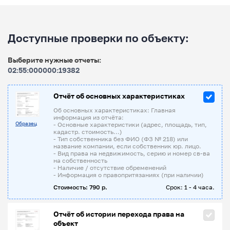
Доступные проверки по объекту:
Выберите нужные отчеты:
02:55:000000:19382
Отчёт об основных характеристиках
Об основных характеристиках: Главная
информация из отчёта:
Образец
- Основные характеристики (адрес, площадь, тип,
кадастр. стоимость...)
- Тип собственника без ФИО (ФЗ № 218) или
название компании, если собственник юр. лицо.
- Вид права на недвижимость, серию и номер св-ва
на собственность
- Наличие / отсутствие обременений
- Информация о правопритязаниях (при наличии)
Стоимость: 790 р.
Срок: 1 - 4 часа.
Отчёт об истории перехода права на
объект